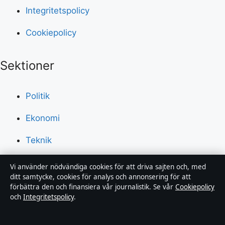
Integritetspolicy
Cookiepolicy
Sektioner
Politik
Ekonomi
Teknik
Världen
Vi använder nödvändiga cookies för att driva sajten och, med
ditt samtycke, cookies för analys och annonsering för att
Sport
förbättra den och finansiera vår journalistik. Se vår
Cookiepolicy
och
Integritetspolicy
.
Innehållet är endast avsett för allmän information och