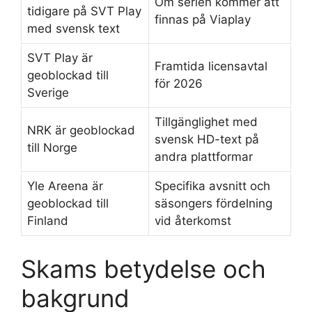
Om serien kommer att
tidigare på SVT Play
finnas på Viaplay
med svensk text
SVT Play är
Framtida licensavtal
geoblockad till
för 2026
Sverige
Tillgänglighet med
NRK är geoblockad
svensk HD-text på
till Norge
andra plattformar
Yle Areena är
Specifika avsnitt och
geoblockad till
säsongers fördelning
Finland
vid återkomst
Skams betydelse och
bakgrund