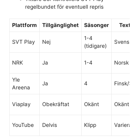
regelbundet för eventuell repris
Plattform
Tillgänglighet
Säsonger
Textni
1-4
SVT Play
Nej
Svensk
(tidigare)
NRK
Ja
1-4
Norsk
Yle
Ja
4
Finsk/Sve
Areena
Viaplay
Obekräftat
Okänt
Okänt
YouTube
Delvis
Klipp
Varierand