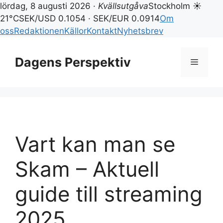
lördag, 8 augusti 2026 ·
Kvällsutgåva
Stockholm ☀
21°C
SEK/USD 0.1054 · SEK/EUR 0.0914
Om
oss
Redaktionen
Källor
Kontakt
Nyhetsbrev
Hoppa
till
Dagens Perspektiv
Meny
innehåll
Vart kan man se
Skam – Aktuell
guide till streaming
2025