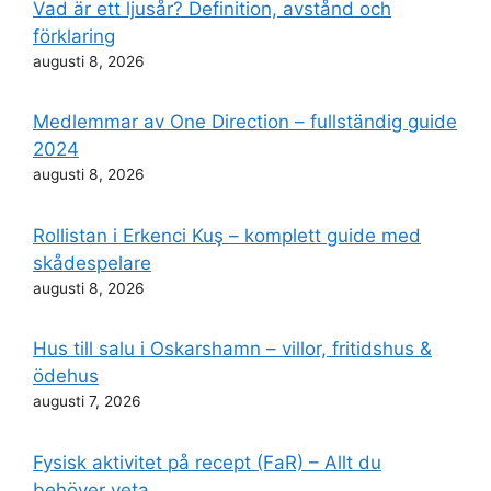
Vad är ett ljusår? Definition, avstånd och
förklaring
augusti 8, 2026
Medlemmar av One Direction – fullständig guide
2024
augusti 8, 2026
Rollistan i Erkenci Kuş – komplett guide med
skådespelare
augusti 8, 2026
Hus till salu i Oskarshamn – villor, fritidshus &
ödehus
augusti 7, 2026
Fysisk aktivitet på recept (FaR) – Allt du
behöver veta