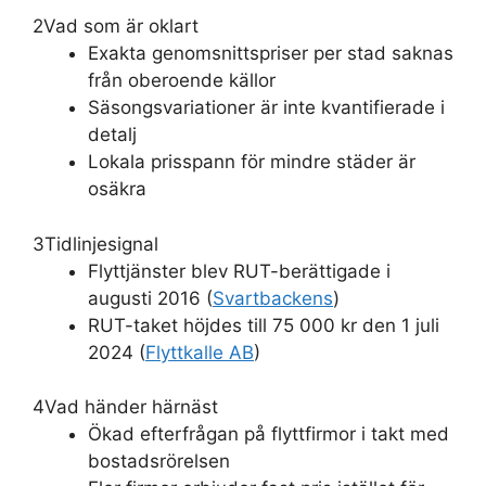
2
Vad som är oklart
Exakta genomsnittspriser per stad saknas
från oberoende källor
Säsongsvariationer är inte kvantifierade i
detalj
Lokala prisspann för mindre städer är
osäkra
3
Tidlinjesignal
Flyttjänster blev RUT-berättigade i
augusti 2016 (
Svartbackens
)
RUT-taket höjdes till 75 000 kr den 1 juli
2024 (
Flyttkalle AB
)
4
Vad händer härnäst
Ökad efterfrågan på flyttfirmor i takt med
bostadsrörelsen