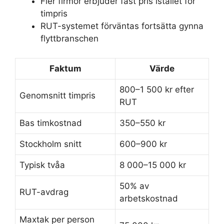
Fler firmor erbjuder fast pris istället för
timpris
RUT-systemet förväntas fortsätta gynna
flyttbranschen
Faktum
Värde
800–1 500 kr efter
Genomsnitt timpris
RUT
Bas timkostnad
350–550 kr
Stockholm snitt
600–900 kr
Typisk tvåa
8 000–15 000 kr
50% av
RUT-avdrag
arbetskostnad
Maxtak per person