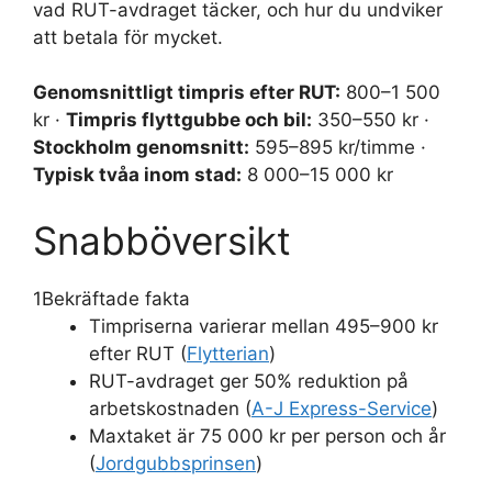
vad RUT-avdraget täcker, och hur du undviker
att betala för mycket.
Genomsnittligt timpris efter RUT:
800–1 500
kr ·
Timpris flyttgubbe och bil:
350–550 kr ·
Stockholm genomsnitt:
595–895 kr/timme ·
Typisk tvåa inom stad:
8 000–15 000 kr
Snabböversikt
1
Bekräftade fakta
Timpriserna varierar mellan 495–900 kr
efter RUT (
Flytterian
)
RUT-avdraget ger 50% reduktion på
arbetskostnaden (
A-J Express-Service
)
Maxtaket är 75 000 kr per person och år
(
Jordgubbsprinsen
)