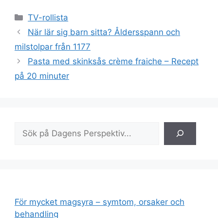
Kategorier
TV-rollista
När lär sig barn sitta? Åldersspann och
milstolpar från 1177
Pasta med skinksås crème fraiche – Recept
på 20 minuter
Sök
För mycket magsyra – symtom, orsaker och
behandling