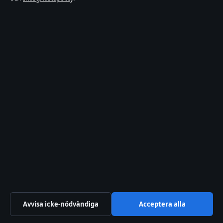
Nöje
Nyheter
Resor
Samhälle & reglering
Spel
Sport
TV-rollista
© 2026 Dagens Perspektiv
Avvisa icke-nödvändiga
Acceptera alla
Dagens Perspektiv