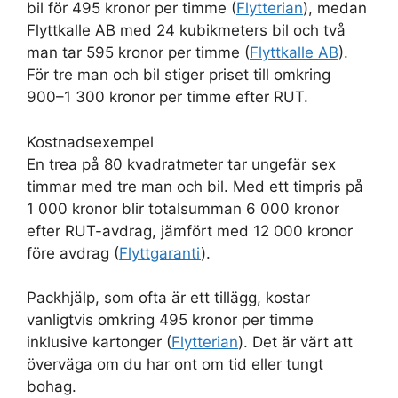
bil för 495 kronor per timme (
Flytterian
), medan
Flyttkalle AB med 24 kubikmeters bil och två
man tar 595 kronor per timme (
Flyttkalle AB
).
För tre man och bil stiger priset till omkring
900–1 300 kronor per timme efter RUT.
Kostnadsexempel
En trea på 80 kvadratmeter tar ungefär sex
timmar med tre man och bil. Med ett timpris på
1 000 kronor blir totalsumman 6 000 kronor
efter RUT-avdrag, jämfört med 12 000 kronor
före avdrag (
Flyttgaranti
).
Packhjälp, som ofta är ett tillägg, kostar
vanligtvis omkring 495 kronor per timme
inklusive kartonger (
Flytterian
). Det är värt att
överväga om du har ont om tid eller tungt
bohag.