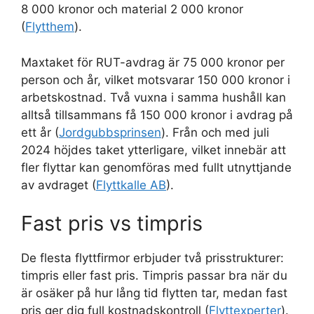
8 000 kronor och material 2 000 kronor
(
Flytthem
).
Maxtaket för RUT-avdrag är 75 000 kronor per
person och år, vilket motsvarar 150 000 kronor i
arbetskostnad. Två vuxna i samma hushåll kan
alltså tillsammans få 150 000 kronor i avdrag på
ett år (
Jordgubbsprinsen
). Från och med juli
2024 höjdes taket ytterligare, vilket innebär att
fler flyttar kan genomföras med fullt utnyttjande
av avdraget (
Flyttkalle AB
).
Fast pris vs timpris
De flesta flyttfirmor erbjuder två prisstrukturer:
timpris eller fast pris. Timpris passar bra när du
är osäker på hur lång tid flytten tar, medan fast
pris ger dig full kostnadskontroll (
Flyttexperter
).