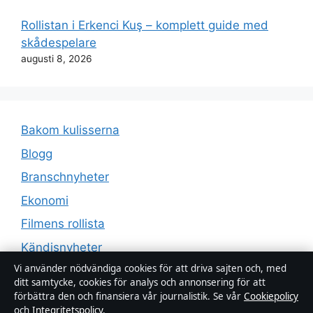
Rollistan i Erkenci Kuş – komplett guide med
skådespelare
augusti 8, 2026
Bakom kulisserna
Blogg
Branschnyheter
Ekonomi
Filmens rollista
Kändisnyheter
Vi använder nödvändiga cookies för att driva sajten och, med
Kultur
ditt samtycke, cookies för analys och annonsering för att
Livsstil
förbättra den och finansiera vår journalistik. Se vår
Cookiepolicy
och
Integritetspolicy
.