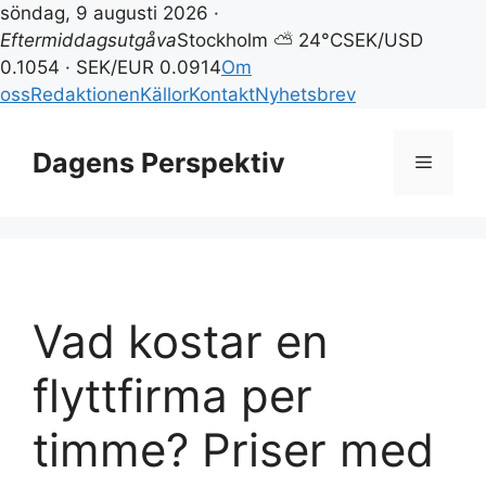
söndag, 9 augusti 2026 ·
Eftermiddagsutgåva
Stockholm ⛅ 24°C
SEK/USD
0.1054 · SEK/EUR 0.0914
Om
oss
Redaktionen
Källor
Kontakt
Nyhetsbrev
Hoppa
till
Dagens Perspektiv
Meny
innehåll
Vad kostar en
flyttfirma per
timme? Priser med