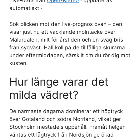
Live-data från
Open-Meteo
· uppdateras
automatiskt ·
Sök blicken mot den live‑prognos ovan – den
visar just nu ett vacklande molntäcke över
Mälardalen, milt för årstiden och en svag bris
från sydväst. Håll koll på de tillfälliga skurarna
under eftermiddagen, särskilt om du rör dig mot
kusten.
Hur länge varar det
milda vädret?
De närmaste dagarna dominerar ett högtryck
över Götaland och södra Norrland, vilket ger
Stockholm mestadels uppehåll. Framåt helgen
väntas ett lågtryck från Nordsjön ge ökad