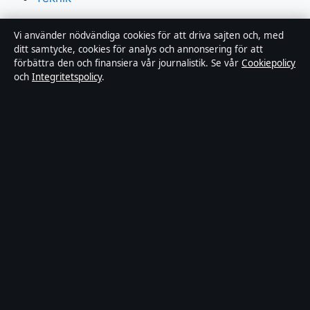
Världen
Vi använder nödvändiga cookies för att driva sajten och, med
ditt samtycke, cookies för analys och annonsering för att
Sport
förbättra den och finansiera vår journalistik. Se vår
Cookiepolicy
och
Integritetspolicy
.
Innehållet är endast avsett för allmän information och
ska inte betraktas som medicinsk, finansiell eller
juridisk rådgivning. Sponsrat material är tydligt märkt.
Allmänna förfrågningar:
info@dagensperspektiv.se
.
Utgivare:
Nordklar Media Ltd., Gibraltar ·
Ansvarig
utgivare:
Anders Lindqvist, Chefredaktör · Companies
House Gibraltar 131204
© 2026 DagensPerspektiv.se · Nordklar Media Ltd. ·
Så verifierar vi vår rapportering