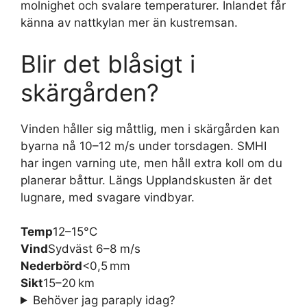
molnighet och svalare temperaturer. Inlandet får
känna av nattkylan mer än kustremsan.
Blir det blåsigt i
skärgården?
Vinden håller sig måttlig, men i skärgården kan
byarna nå 10–12 m/s under torsdagen. SMHI
har ingen varning ute, men håll extra koll om du
planerar båttur. Längs Upplandskusten är det
lugnare, med svagare vindbyar.
Temp
12–15°C
Vind
Sydväst 6–8 m/s
Nederbörd
<0,5 mm
Sikt
15–20 km
Behöver jag paraply idag?