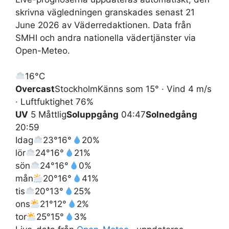
skrivna vägledningen granskades senast 21
June 2026 av Väderredaktionen. Data från
SMHI och andra nationella vädertjänster via
Open-Meteo.
16°
C
Overcast
Stockholm
Känns som 15° · Vind 4 m/s
· Luftfuktighet 76%
UV
5 Måttlig
Soluppgång
04:47
Solnedgång
20:59
Idag
23°
16°
20%
lör
24°
16°
21%
sön
24°
16°
0%
mån
20°
16°
41%
tis
20°
13°
25%
ons
21°
12°
2%
tor
25°
15°
3%