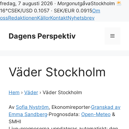
fredag, 7 augusti 2026 ·
Morgonutgåva
Stockholm
16°C
SEK/USD 0.1057 · SEK/EUR 0.0915
Om
oss
Redaktionen
Källor
Kontakt
Nyhetsbrev
Hoppa
till
Dagens Perspektiv
Meny
innehåll
Väder Stockholm
Hem
›
Väder
›
Väder Stockholm
Av
Sofia Nyström
, Ekonomireporter
·
Granskad av
Emma Sandberg
·
Prognosdata:
Open-Meteo
&
SMHI
Live-prognoserna uppdateras automatiskt; den