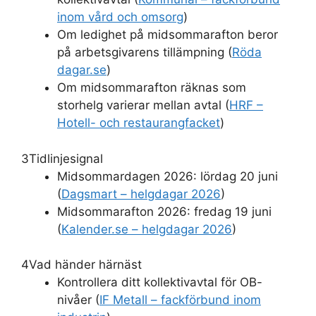
inom vård och omsorg
)
Om ledighet på midsommarafton beror
på arbetsgivarens tillämpning (
Röda
dagar.se
)
Om midsommarafton räknas som
storhelg varierar mellan avtal (
HRF –
Hotell- och restaurangfacket
)
3
Tidlinjesignal
Midsommardagen 2026: lördag 20 juni
(
Dagsmart – helgdagar 2026
)
Midsommarafton 2026: fredag 19 juni
(
Kalender.se – helgdagar 2026
)
4
Vad händer härnäst
Kontrollera ditt kollektivavtal för OB-
nivåer (
IF Metall – fackförbund inom