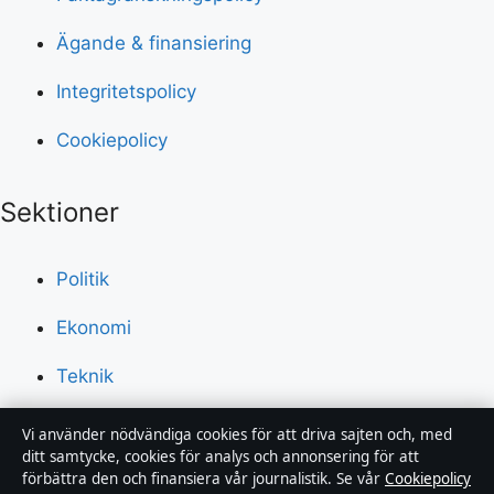
Ägande & finansiering
Integritetspolicy
Cookiepolicy
Sektioner
Politik
Ekonomi
Teknik
Världen
Vi använder nödvändiga cookies för att driva sajten och, med
ditt samtycke, cookies för analys och annonsering för att
Sport
förbättra den och finansiera vår journalistik. Se vår
Cookiepolicy