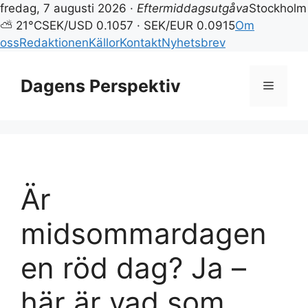
fredag, 7 augusti 2026 ·
Eftermiddagsutgåva
Stockholm
⛅ 21°C
SEK/USD 0.1057 · SEK/EUR 0.0915
Om
oss
Redaktionen
Källor
Kontakt
Nyhetsbrev
Hoppa
till
Dagens Perspektiv
Meny
innehåll
Är
midsommardagen
en röd dag? Ja –
här är vad som