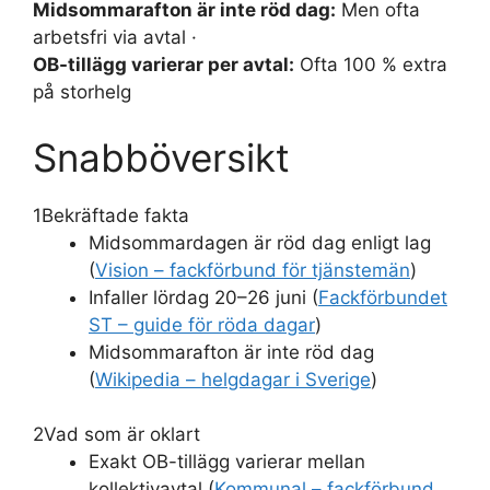
Midsommarafton är inte röd dag:
Men ofta
arbetsfri via avtal ·
OB-tillägg varierar per avtal:
Ofta 100 % extra
på storhelg
Snabböversikt
1
Bekräftade fakta
Midsommardagen är röd dag enligt lag
(
Vision – fackförbund för tjänstemän
)
Infaller lördag 20–26 juni (
Fackförbundet
ST – guide för röda dagar
)
Midsommarafton är inte röd dag
(
Wikipedia – helgdagar i Sverige
)
2
Vad som är oklart
Exakt OB-tillägg varierar mellan
kollektivavtal (
Kommunal – fackförbund