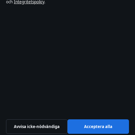
och
Integritetspolicy
.
Innehållet är endast avsett för allmän information och
ska inte betraktas som medicinsk, finansiell eller
juridisk rådgivning. Sponsrat material är tydligt märkt.
Allmänna förfrågningar:
info@dagensperspektiv.se
.
Utgivare:
Nordklar Media Ltd., Gibraltar ·
Ansvarig
utgivare:
Anders Lindqvist, Chefredaktör · Companies
House Gibraltar 131204
© 2026 DagensPerspektiv.se · Nordklar Media Ltd. ·
Så verifierar vi vår rapportering
↑
Avvisa icke-nödvändiga
Acceptera alla
WorldRSS