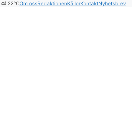
 ⛅ 22°C
Om oss
Redaktionen
Källor
Kontakt
Nyhetsbrev