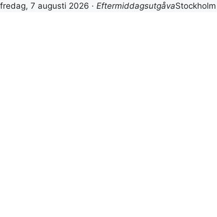
fredag, 7 augusti 2026 ·
Eftermiddagsutgåva
Stockholm
Hoppa
till
innehåll