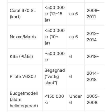
<500 000
Coral 670 SL
2008–
kr (12–15
ca 6
(kort)
2011
år)
<500 000
2012–
Nexxo/Matrix
kr (10+
ca 6
2014
år)
~500 000
K65 (Plåtis)
6
2018–
kr
Begagnad
2014–
Pilote V630J
(”vettig
6
2018
slant”)
Budgetmodell
<150 000
Under
2005–
(äldre
kr
6
2008
helintegrerad)