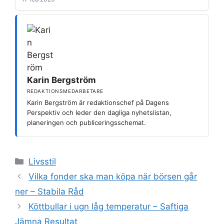
Karin Bergström
REDAKTIONSMEDARBETARE
Karin Bergström är redaktionschef på Dagens
Perspektiv och leder den dagliga nyhetslistan,
planeringen och publiceringsschemat.
Kategorier
Livsstil
Vilka fonder ska man köpa när börsen går
ner – Stabila Råd
Köttbullar i ugn låg temperatur – Saftiga
Jämna Resultat