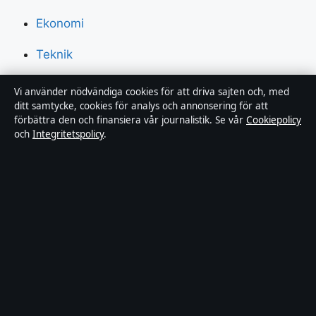
Ekonomi
Teknik
Världen
Vi använder nödvändiga cookies för att driva sajten och, med
ditt samtycke, cookies för analys och annonsering för att
Sport
förbättra den och finansiera vår journalistik. Se vår
Cookiepolicy
och
Integritetspolicy
.
Innehållet är endast avsett för allmän information och
ska inte betraktas som medicinsk, finansiell eller
juridisk rådgivning. Sponsrat material är tydligt märkt.
Allmänna förfrågningar:
info@dagensperspektiv.se
.
Utgivare:
Nordklar Media Ltd., Gibraltar ·
Ansvarig
utgivare:
Anders Lindqvist, Chefredaktör · Companies
House Gibraltar 131204