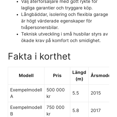
Välj återförsäljare med gott rykte för
lagliga garantier och tryggare köp.
Långbäddar, isolering och flexibla garage
är högt värderade egenskaper för
tvåpersonersbilar.
Teknisk utveckling i små husbilar styrs av
ökade krav på komfort och smidighet.
Fakta i korthet
Längd
Modell
Pris
Årsmodell
(m)
Exempelmodell
500 000
5.5
2015
A
kr
Exempelmodell
750 000
5.8
2017
B
kr