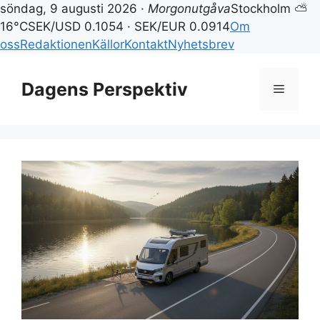
söndag, 9 augusti 2026 ·
Morgonutgåva
Stockholm ⛅
16°C
SEK/USD 0.1054 · SEK/EUR 0.0914
Om
oss
Redaktionen
Källor
Kontakt
Nyhetsbrev
Hoppa
till
Dagens Perspektiv
Meny
innehåll