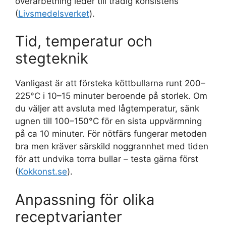
överarbetning leder till trådig konsistens
(
Livsmedelsverket
).
Tid, temperatur och
stegteknik
Vanligast är att försteka köttbullarna runt 200–
225°C i 10–15 minuter beroende på storlek. Om
du väljer att avsluta med lågtemperatur, sänk
ugnen till 100–150°C för en sista uppvärmning
på ca 10 minuter. För nötfärs fungerar metoden
bra men kräver särskild noggrannhet med tiden
för att undvika torra bullar – testa gärna först
(
Kokkonst.se
).
Anpassning för olika
receptvarianter