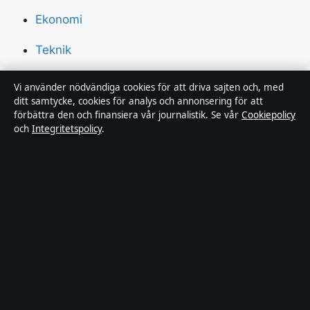
Ekonomi
Teknik
Världen
Vi använder nödvändiga cookies för att driva sajten och, med
ditt samtycke, cookies för analys och annonsering för att
Sport
förbättra den och finansiera vår journalistik. Se vår
Cookiepolicy
och
Integritetspolicy
.
Innehållet är endast avsett för allmän information och
ska inte betraktas som medicinsk, finansiell eller
juridisk rådgivning. Sponsrat material är tydligt märkt.
Allmänna förfrågningar:
info@dagensperspektiv.se
.
Utgivare:
Nordklar Media Ltd., Gibraltar ·
Ansvarig
utgivare:
Anders Lindqvist, Chefredaktör · Companies
House Gibraltar 131204