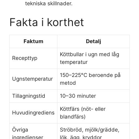
tekniska skillnader.
Fakta i korthet
Faktum
Detalj
Köttbullar i ugn med låg
Recepttyp
temperatur
150–225°C beroende på
Ugnstemperatur
metod
Tillagningstid
10–30 minuter
Köttfärs (nöt- eller
Huvudingrediens
blandfärs)
Övriga
Ströbröd, mjölk/grädde,
ingredienser
lök, ägg, kryddor