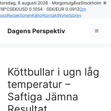
torsdag, 6 augusti 2026 ·
Morgonutgåva
Stockholm ☀
18°C
SEK/USD 0.1054 · SEK/EUR 0.0912
Om
oss
Redaktionen
Källor
Kontakt
Nyhetsbrev
Hoppa
till
Dagens Perspektiv
Meny
innehåll
Köttbullar i ugn låg
temperatur –
Saftiga Jämna
Resultat