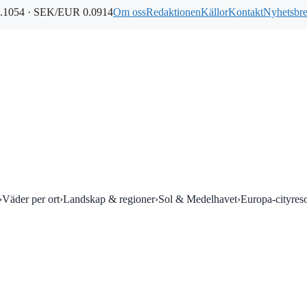
1054 · SEK/EUR 0.0914
Om oss
Redaktionen
Källor
Kontakt
Nyhetsbr
›
Väder per ort
›
Landskap & regioner
›
Sol & Medelhavet
›
Europa-cityres