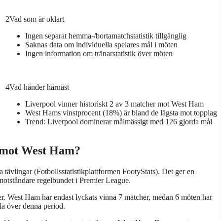
2
Vad som är oklart
Ingen separat hemma-/bortamatchstatistik tillgänglig
Saknas data om individuella spelares mål i möten
Ingen information om tränarstatistik över möten
4
Vad händer härnäst
Liverpool vinner historiskt 2 av 3 matcher mot West Ham
West Hams vinstprocent (18%) är bland de lägsta mot topplag
Trend: Liverpool dominerar målmässigt med 126 gjorda mål
t mot West Ham?
ävlingar (Fotbollsstatistikplattformen FootyStats). Det ger en
 motståndare regelbundet i Premier League.
r. West Ham har endast lyckats vinna 7 matcher, medan 6 möten har
ida över denna period.