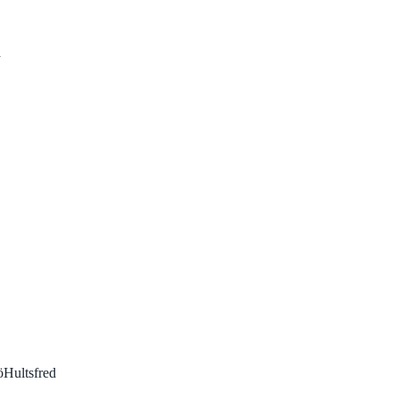
a
ö
Hultsfred