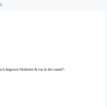
ev
or
›
Långresor
›
Skidorter & var är det varmt?
›