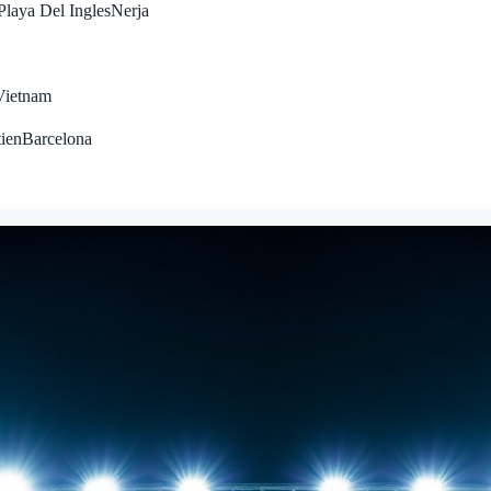
Playa Del Ingles
Nerja
Vietnam
tien
Barcelona