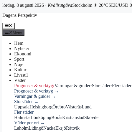
lördag, 8 augusti 2026 ·
Kvällsutgåva
Stockholm ☀ 20°C
SEK/USD 0.
Hoppa
Dagens Perspektiv
till
innehåll
Meny
Meny
Hem
Nyheter
Ekonomi
Sport
Nöje
Kultur
Livsstil
Väder
Prognoser & verktyg
›
Varningar & guider
›
Storstäder
›
Fler städer
Prognoser & verktyg →
Varningar & guider →
Storstäder →
Uppsala
Helsingborg
Örebro
Västerås
Lund
Fler städer →
Halmstad
Jönköping
Borås
Kristianstad
Skövde
Väder per ort →
Laholm
Lidingö
Nacka
Eksjö
Rättvik