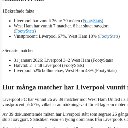
1
Bekräftade fakta
Liverpool har vunnit 26 av 39 möten (
FootyStats
)
West Ham har vunnit 7 matcher, 6 har slutat oavgjort
(
FootyStats
)
Vinstprocent: Liverpool 67%, West Ham 18% (
FootyStats
)
3
Senaste matcher
31 januari 2026: Liverpool 3–2 West Ham (FootyStats)
Halvtid: 2–1 till Liverpool (FootyStats)
Liverpool 52% bollinnehav, West Ham 48% (FootyStats)
Hur många matcher har Liverpool vunni
Liverpool FC har vunnit 26 av 39 matcher mot West Ham United i alla t
vinstprocent på 67%, vilket är anmärkningsvärt för ett lag som möter
Av 39 dokumenterade möten har Liverpool stått som segrare 26 gånge
slutat oavgjort. Statistiken visar en tydlig dominans från Liverpools s