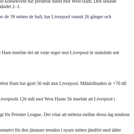
ool konsekvent har presterat starkt mot West Ham. Den senaste
tåndet 2–1.
 av de 39 möten de haft, har Liverpool vunnit 26 gånger och
m innebär det att varje seger mot Liverpool är statistiskt sett
st Ham har gjort 56 mål mot Liverpool. Målskillnaden är +70 till
Liverpools 126 mål mot West Hams 56 innebär att Liverpool i
ögt för Premier League. Det visar att mötena mellan dessa lag tenderar
entativt för den jämnare trenden i nyare möten jämfört med äldre