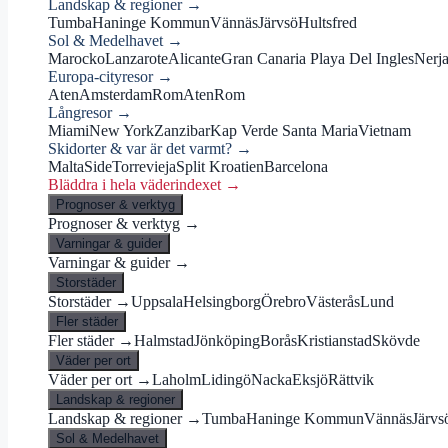
Landskap & regioner →
Tumba
Haninge Kommun
Vännäs
Järvsö
Hultsfred
Sol & Medelhavet →
Marocko
Lanzarote
Alicante
Gran Canaria Playa Del Ingles
Nerj
Europa-cityresor →
Aten
Amsterdam
Rom
Aten
Rom
Långresor →
Miami
New York
Zanzibar
Kap Verde Santa Maria
Vietnam
Skidorter & var är det varmt? →
Malta
Side
Torrevieja
Split Kroatien
Barcelona
Bläddra i hela väderindexet →
Prognoser & verktyg
Prognoser & verktyg →
Varningar & guider
Varningar & guider →
Storstäder
Storstäder →
Uppsala
Helsingborg
Örebro
Västerås
Lund
Fler städer
Fler städer →
Halmstad
Jönköping
Borås
Kristianstad
Skövde
Väder per ort
Väder per ort →
Laholm
Lidingö
Nacka
Eksjö
Rättvik
Landskap & regioner
Landskap & regioner →
Tumba
Haninge Kommun
Vännäs
Järvs
Sol & Medelhavet