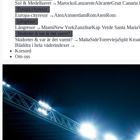
Sol & Medelhavet →
Marocko
Lanzarote
Alicante
Gran Canaria 
Europa-cityresor
Europa-cityresor →
Aten
Amsterdam
Rom
Aten
Rom
Långresor
Långresor →
Miami
New York
Zanzibar
Kap Verde Santa Maria
Skidorter & var är det varmt?
Skidorter & var är det varmt? →
Malta
Side
Torrevieja
Split Kroa
Bläddra i hela väderindexet →
Korsord
Om oss