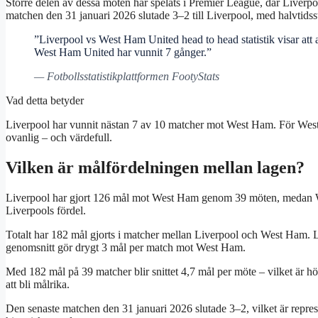
Större delen av dessa möten har spelats i Premier League, där Liverp
matchen den 31 januari 2026 slutade 3–2 till Liverpool, med halvtidss
”Liverpool vs West Ham United head to head statistik visar att
West Ham United har vunnit 7 gånger.”
— Fotbollsstatistikplattformen FootyStats
Vad detta betyder
Liverpool har vunnit nästan 7 av 10 matcher mot West Ham. För West Ha
ovanlig – och värdefull.
Vilken är målfördelningen mellan lagen?
Liverpool har gjort 126 mål mot West Ham genom 39 möten, medan We
Liverpools fördel.
Totalt har 182 mål gjorts i matcher mellan Liverpool och West Ham. 
genomsnitt gör drygt 3 mål per match mot West Ham.
Med 182 mål på 39 matcher blir snittet 4,7 mål per möte – vilket är h
att bli målrika.
Den senaste matchen den 31 januari 2026 slutade 3–2, vilket är repres