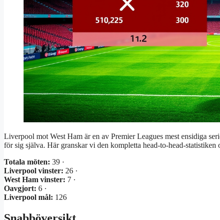
Liverpool mot West Ham är en av Premier Leagues mest ensidiga serier
för sig själva. Här granskar vi den kompletta head-to-head-statistike
Totala möten:
39 ·
Liverpool vinster:
26 ·
West Ham vinster:
7 ·
Oavgjort:
6 ·
Liverpool mål:
126
Snabböversikt